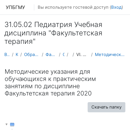
Перейти к основному содержанию
УПБГМУ
Вы используете гостевой доступ (
Вход
)
31.05.02 Педиатрия Учебная
дисциплина "Факультетская
терапия"
В начало
Кафедры
Образование 2025-2026 уч.год
Факультетской терапии
О курсе
ПФТ
VI. УММ для обучающихся
Методические указания для обучающихся к практическ...
Методические указания для
обучающихся к практическим
занятиям по дисциплине
Факультетская терапия 2020
Скачать папку