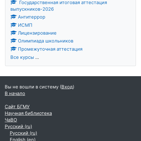
Государственная итоговая аттестация
выпускников-2026
Антитеррор
ИСМП
Лицензирование
Олимпиада школьников
Промежуточная аттестация
Все курсы
...
Вы не вошли в систему (
Вход
)
В начало
Сайт БГМУ
Научная библиотека
ЧаВО
Русский ‎(ru)‎
Русский ‎(ru)‎
English ‎(en)‎