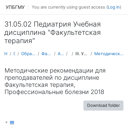
Skip to main content
УПБГМУ
You are currently using guest access (
Log in
)
31.05.02 Педиатрия Учебная
дисциплина "Факультетская
терапия"
Home
Courses
Образование 2025-2026 уч.год
Факультетской терапии
About the course
ПФТ
III. УММ для преподавателей
Методические рекомендации для преподавателей по ди...
Методические рекомендации для
преподавателей по дисциплине
Факультетская терапия,
Профессиональные болезни 2018
Download folder