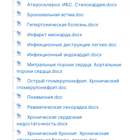
Атеросклероз. ИБС. Стенокардия.docx
Бронхиальная астма.doc
Гипертоническая болезнь.docx
Инфаркт миокарда.docx
Инфекционные деструкции легких.doc
Инфекционный эндокардит.docx
Митральные пороки сердца. Аортальные
пороки сердца.docx
Острый гломерулонефрит. Хронический
гломерулонефрит.doc
Пневмония.doc
Ревматическая лихорадка.docx
Хроническая сердечная
недостаточность.docx
Хронический бронхит. Хроническая
обструктивная болезнь легких.doc