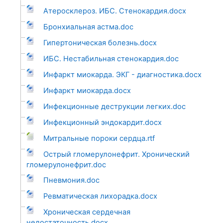
Атеросклероз. ИБС. Стенокардия.docx
Бронхиальная астма.doc
Гипертоническая болезнь.docx
ИБС. Нестабильная стенокардия.doc
Инфаркт миокарда. ЭКГ - диагностика.docx
Инфаркт миокарда.docx
Инфекционные деструкции легких.doc
Инфекционный эндокардит.docx
Митральные пороки сердца.rtf
Острый гломерулонефрит. Хронический
гломерулонефрит.doc
Пневмония.doc
Ревматическая лихорадка.docx
Хроническая сердечная
недостаточность.docx