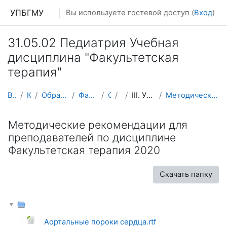
Перейти к основному содержанию
УПБГМУ
Вы используете гостевой доступ (
Вход
)
31.05.02 Педиатрия Учебная
дисциплина "Факультетская
терапия"
В начало
Кафедры
Образование 2025-2026 уч.год
Факультетской терапии
О курсе
ПФТ
III. УММ для преподавателей
Методические рекомендации для преподавателей по ди...
Методические рекомендации для
преподавателей по дисциплине
Факультетская терапия 2020
Скачать папку
Аортальные пороки сердца.rtf