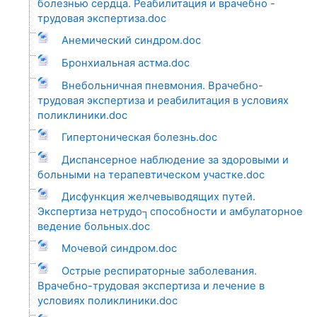
болезнью сердца. Реабилитация и врачебно -
трудовая экспертиза.doc
Анемический синдром.doc
Бронхиальная астма.doc
Внебольничная пневмония. Врачебно-
трудовая экспертиза и реабилитация в условиях
поликлиники.doc
Гипертоническая болезнь.doc
Диспансерное наблюдение за здоровыми и
больными на терапевтическом участке.doc
Дисфункция желчевыводящих путей.
Экспертиза нетрудо┐способности и амбулаторное
ведение больных.doc
Мочевой синдром.doc
Острые респираторные заболевания.
Врачебно-трудовая экспертиза и лечение в
условиях поликлиники.doc