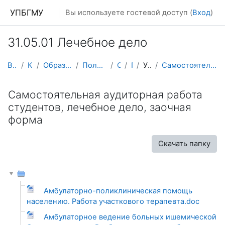
Перейти к основному содержанию
УПБГМУ
Вы используете гостевой доступ (
Вход
)
31.05.01 Лечебное дело
В начало
Кафедры
Образование 2025-2026 уч.год
Поликлинической терапии
О курсе
ПТЛФ
УММ 2013 г.
Самостоятельная аудиторная работа студентов, лечеб...
Самостоятельная аудиторная работа
студентов, лечебное дело, заочная
форма
Скачать папку
Амбулаторно-поликлиническая помощь
населению. Работа участкового терапевта.doc
Амбулаторное ведение больных ишемической