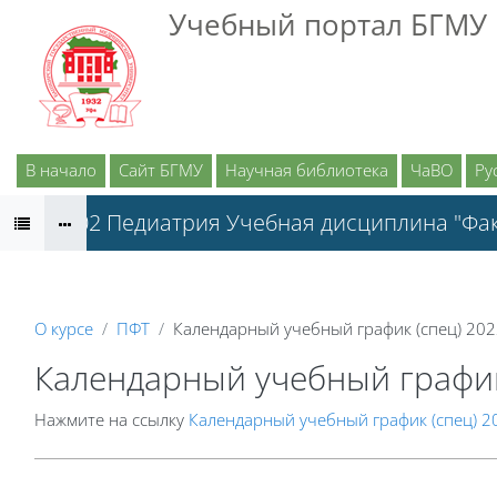
Перейти к основному содержанию
Учебный портал БГМУ
В начало
Сайт БГМУ
Научная библиотека
ЧаВО
Рус
31.05.02 Педиатрия Учебная дисциплина "Фак
О курсе
ПФТ
Календарный учебный график (спец) 20
Календарный учебный график
Нажмите на ссылку
Календарный учебный график (спец) 2