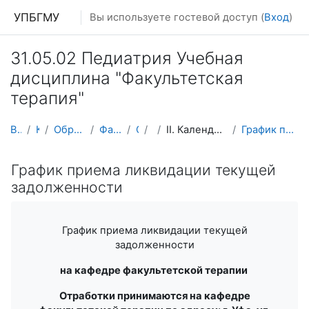
Перейти к основному содержанию
УПБГМУ
Вы используете гостевой доступ (
Вход
)
31.05.02 Педиатрия Учебная
дисциплина "Факультетская
терапия"
В начало
Кафедры
Образование 2025-2026 уч.год
Факультетской терапии
О курсе
ПФТ
II. Календарно-тематические планы лекций и практич...
График приема ликвидации текущей задолженности
График приема ликвидации текущей
задолженности
График приема ликвидации текущей
задолженности
на кафедре факультетской терапии
Отработки принимаются на кафедре