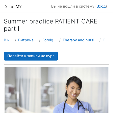
Перейти к основному содержанию
УПБГМУ
Вы не вошли в систему (
Вход
)
Summer practice PATIENT CARE
part II
В начало
Витрина курсов 3KL
Foreign students
Therapy and nursing with patient care
О курсе
Перейти к записи на курс