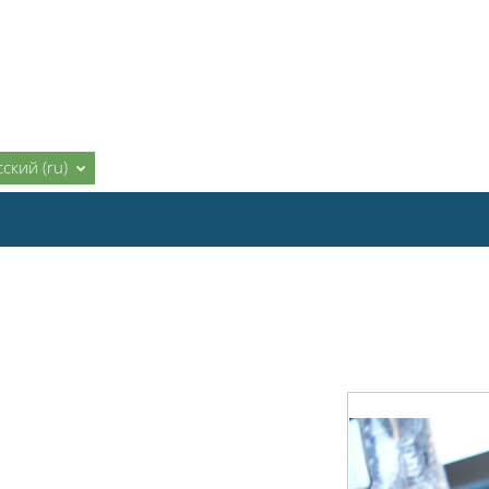
ский ‎(ru)‎