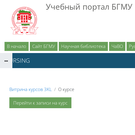
Перейти к основному содержанию
Учебный портал БГМУ
В начало
Сайт БГМУ
Научная библиотека
ЧаВО
Рус
NURSING
Витрина курсов 3KL
О курсе
Перейти к записи на курс