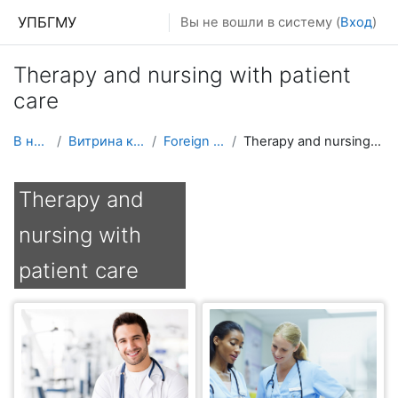
Перейти к основному содержанию
УПБГМУ
Вы не вошли в систему (
Вход
)
Therapy and nursing with patient
care
В начало
Витрина курсов 3KL
Foreign students
Therapy and nursing with patient care
Therapy and
nursing with
patient care