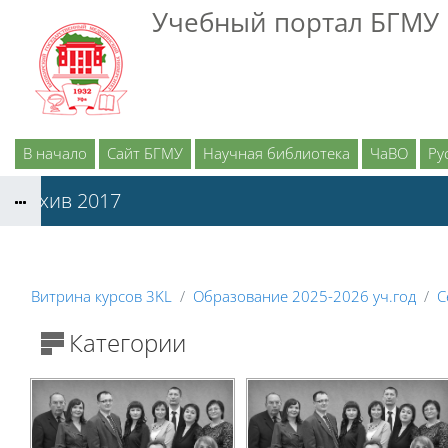
Перейти к основному содержанию
Учебный портал БГМУ
В начало
Сайт БГМУ
Научная библиотека
ЧаВО
Рус
Архив 2017
Витрина курсов 3KL
Образование 2025-2026 уч.год
С
Категории