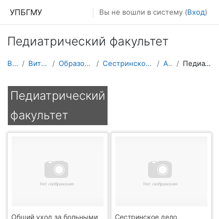
Перейти к основному содержанию
УПБГМУ
Вы не вошли в систему (
Вход
)
Педиатрический факультет
В начало
Витрина курсов 3KL
Образование 2025-2026 уч.год
Сестринского дела и паллиативной помощи
Архив 2017
Педиатрический факультет
Педиатрический
факультет
Общий уход за больными
Сестринское дело