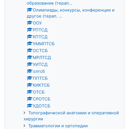
образование (терап...
Олимпиады, конкурсы, конференции и
другое (терап. ...
ООУ
РПТСД
КПТСД
УММПТСБ
ОСТСБ
МРЛТСД
УИТСД
олтсб
ППТСБ
КИКТСБ
ОТСБ
СРОТСБ
УДОТСБ
Топографической анатомии и оперативной
хирургии
Травматологии и ортопедии