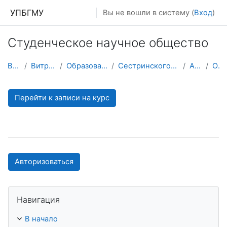
Перейти к основному содержанию
УПБГМУ
Вы не вошли в систему (
Вход
)
Студенческое научное общество
В начало
Витрина курсов 3KL
Образование 2025-2026 уч.год
Сестринского дела и паллиативной помощи
Архив 2017
О курсе
Перейти к записи на курс
Авторизоваться
Пропустить Навигация
Навигация
В начало