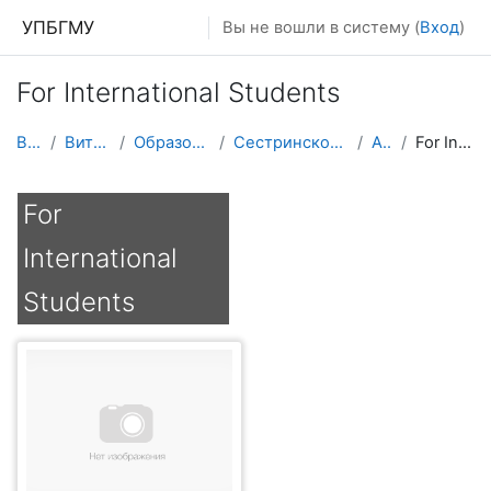
Перейти к основному содержанию
УПБГМУ
Вы не вошли в систему (
Вход
)
For International Students
В начало
Витрина курсов 3KL
Образование 2025-2026 уч.год
Сестринского дела и паллиативной помощи
Архив 2017
For International Students
For
International
Students