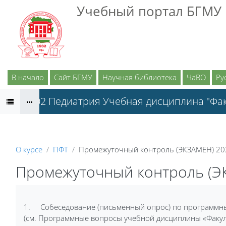
Перейти к основному содержанию
Учебный портал БГМУ
В начало
Сайт БГМУ
Научная библиотека
ЧаВО
Рус
31.05.02 Педиатрия Учебная дисциплина "Фак
О курсе
ПФТ
Промежуточный контроль (ЭКЗАМЕН) 202
Промежуточный контроль (ЭК
1. Собеседование (письменный опрос) по программны
(см.
Программные вопросы учебной дисциплины «Факуль