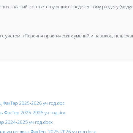
вых заданий, соответствующих определенному разделу (моду
 с учетом «Перечня практических умений и навыков, подлеж
 ФакТер 2025-2026 уч год.doc
 ФакТер 2025-2026 уч год.doc
р 2024-2025 уч год.docx
ации по дисц ФакТер. 2025-2026 уч год.docx