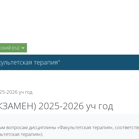
ский ‎(ru)‎
ультетская терапия"
5-2026 уч год
ЗАМЕН) 2025-2026 уч год
м вопросам дисциплины «Факультетская терапия», соответст
тетская терапия»).