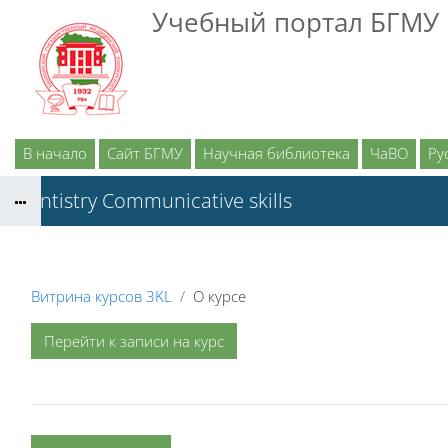
Перейти к основному содержанию
Учебный портал БГМУ
В начало
Сайт БГМУ
Научная библиотека
ЧаВО
Рус
Dentistry Communicative skills
Витрина курсов 3KL
О курсе
Перейти к записи на курс