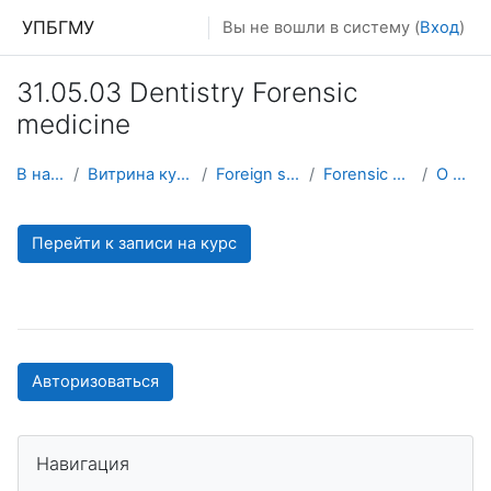
Перейти к основному содержанию
УПБГМУ
Вы не вошли в систему (
Вход
)
31.05.03 Dentistry Forensic
medicine
В начало
Витрина курсов 3KL
Foreign students
Forensic medicine
О курсе
Перейти к записи на курс
Авторизоваться
Пропустить Навигация
Навигация