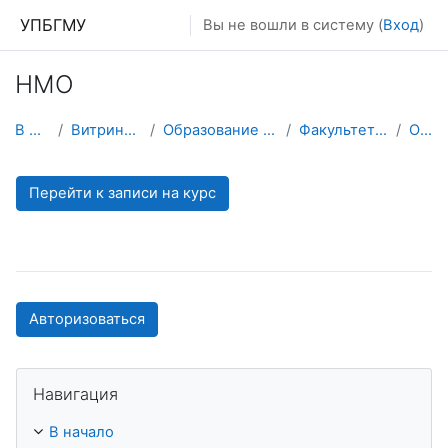
Перейти к основному содержанию
УПБГМУ
Вы не вошли в систему (
Вход
)
НМО
В начало
Витрина курсов 3KL
Образование 2025-2026 уч.год
Факультетская хирургия
О курсе
Перейти к записи на курс
Авторизоваться
Пропустить Навигация
Навигация
В начало