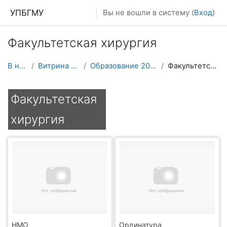
Перейти к основному содержанию
УПБГМУ
Вы не вошли в систему (
Вход
)
Факультетская хирургия
В начало
Витрина курсов 3KL
Образование 2025-2026 уч.год
Факультетская хирургия
Факультетская
хирургия
НМО
Ординатура