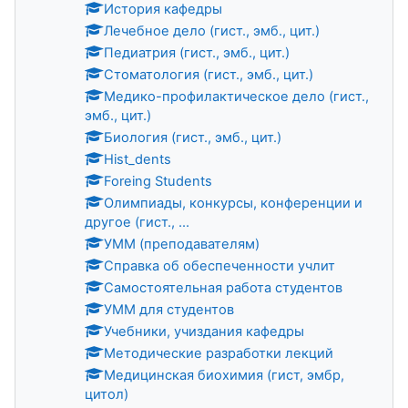
История кафедры
Лечебное дело (гист., эмб., цит.)
Педиатрия (гист., эмб., цит.)
Стоматология (гист., эмб., цит.)
Медико-профилактическое дело (гист.,
эмб., цит.)
Биология (гист., эмб., цит.)
Hist_dents
Foreing Students
Олимпиады, конкурсы, конференции и
другое (гист., ...
УММ (преподавателям)
Справка об обеспеченности учлит
Самостоятельная работа студентов
УММ для студентов
Учебники, учиздания кафедры
Методические разработки лекций
Медицинская биохимия (гист, эмбр,
цитол)