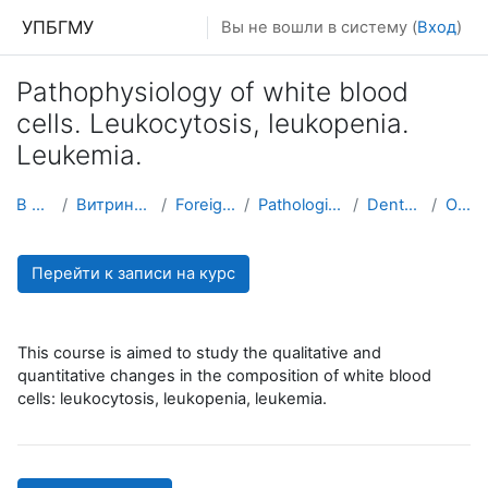
Перейти к основному содержанию
УПБГМУ
Вы не вошли в систему (
Вход
)
Pathophysiology of white blood
cells. Leukocytosis, leukopenia.
Leukemia.
В начало
Витрина курсов 3KL
Foreign students
Pathological physiology
Dental students
О курсе
Перейти к записи на курс
This course is aimed to study the qualitative and
quantitative changes in the composition of white blood
cells: leukocytosis, leukopenia, leukemia.