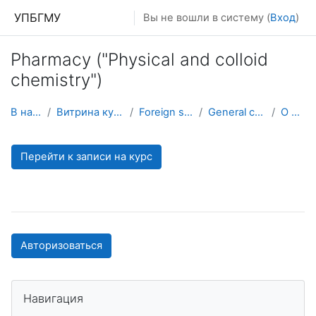
Перейти к основному содержанию
УПБГМУ
Вы не вошли в систему (
Вход
)
Pharmacy ("Physical and colloid
chemistry")
В начало
Витрина курсов 3KL
Foreign students
General chemistry
О курсе
Перейти к записи на курс
Авторизоваться
Пропустить Навигация
Навигация