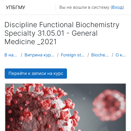
Перейти к основному содержанию
УПБГМУ
Вы не вошли в систему (
Вход
)
Discipline Functional Biochemistry
Specialty 31.05.01 - General
Medicine _2021
В начало
Витрина курсов 3KL
Foreign students
Biochemistry
О курсе
Перейти к записи на курс