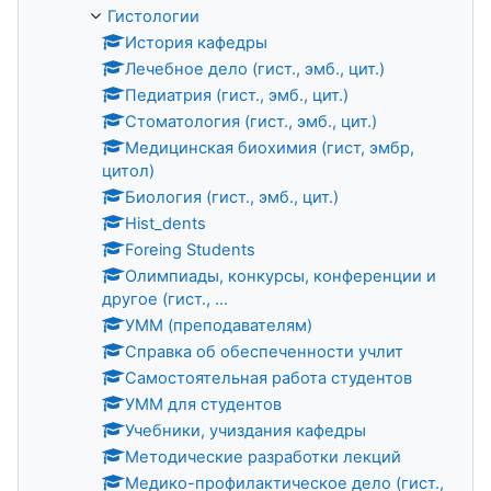
Гистологии
История кафедры
Лечебное дело (гист., эмб., цит.)
Педиатрия (гист., эмб., цит.)
Стоматология (гист., эмб., цит.)
Медицинская биохимия (гист, эмбр,
цитол)
Биология (гист., эмб., цит.)
Hist_dents
Foreing Students
Олимпиады, конкурсы, конференции и
другое (гист., ...
УММ (преподавателям)
Справка об обеспеченности учлит
Самостоятельная работа студентов
УММ для студентов
Учебники, учиздания кафедры
Методические разработки лекций
Медико-профилактическое дело (гист.,