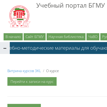
Перейти к основному содержанию
Учебный портал БГМУ
В начало
Сайт БГМУ
Научная библиотека
ЧаВО
Рус
Учебно-методические материалы для обуча
Витрина курсов 3KL
О курсе
Перейти к записи на курс