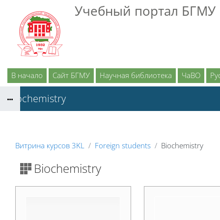
Перейти к основному содержанию
Учебный портал БГМУ
В начало
Сайт БГМУ
Научная библиотека
ЧаВО
Рус
Biochemistry
Витрина курсов 3KL
Foreign students
Biochemistry
Biochemistry