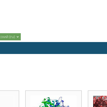
ский ‎(ru)‎