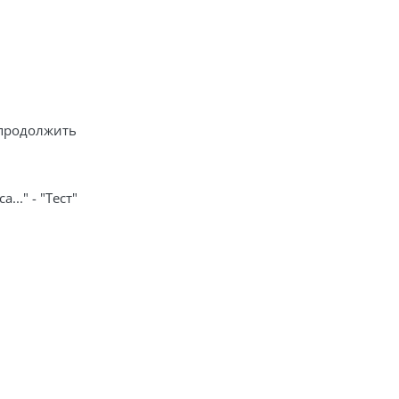
 продолжить
.." - "Тест"