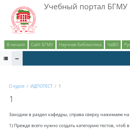
Перейти к основному содержанию
Учебный портал БГМУ
В начало
Сайт БГМУ
Научная библиотека
ЧаВО
Рус
ИДПО
О курсе
ИДПОТЕСТ
1
1
Заходим в раздел кафедры, справа сверху нажимаем н
1) Прежде всего нужно создать категорию тестов, чтоб