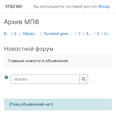
Перейти к основному содержанию
УПБГМУ
Вы используете гостевой доступ (
Вход
)
Архив МПФ
В начало
Кафедры
Образование 2025-2026 уч.год
Лучевой диагностики и лучевой терапии, ядерной мед...
О курсе
Архив МПФЛД
Общее
Новостной форум
Новостной форум
Главные новости и объявления
Искать
Искать
(Пока объявлений нет)