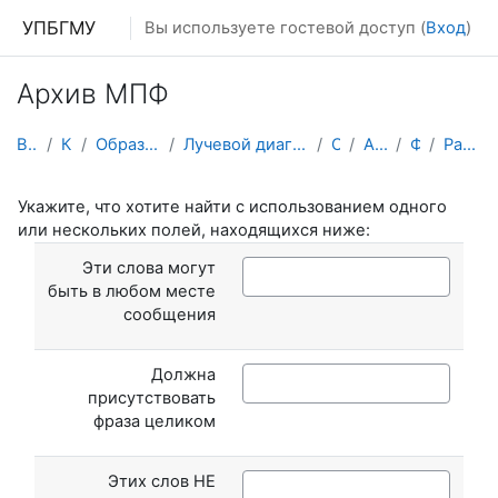
Перейти к основному содержанию
УПБГМУ
Вы используете гостевой доступ (
Вход
)
Архив МПФ
В начало
Кафедры
Образование 2025-2026 уч.год
Лучевой диагностики и лучевой терапии, ядерной мед...
О курсе
Архив МПФЛД
Форумы
Расширенный поиск
Укажите, что хотите найти с использованием одного
или нескольких полей, находящихся ниже:
Эти слова могут
быть в любом месте
сообщения
Должна
присутствовать
фраза целиком
Этих слов НЕ