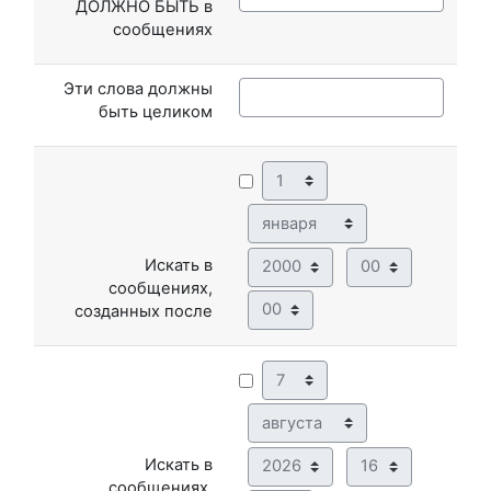
ДОЛЖНО БЫТЬ в
сообщениях
Эти слова должны
быть целиком
День
Месяц
Год
Час
Искать в
сообщениях,
Минута
созданных после
День
Месяц
Год
Час
Искать в
сообщениях,