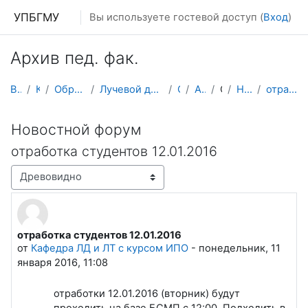
Перейти к основному содержанию
УПБГМУ
Вы используете гостевой доступ (
Вход
)
Архив пед. фак.
В начало
Кафедры
Образование 2025-2026 уч.год
Лучевой диагностики и лучевой терапии, ядерной мед...
О курсе
Архив пед. фак
Общее
Новостной форум
отработка студентов 12.01.2016
Новостной форум
отработка студентов 12.01.2016
Режим отображения
отработка студентов 12.01.2016
Количество ответов: 0
от
Кафедра ЛД и ЛТ с курсом ИПО
-
понедельник, 11
января 2016, 11:08
отработки 12.01.2016 (вторник) будут
проходить на базе БСМП с 12:00. Подходить в