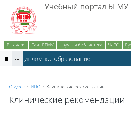
Перейти к основному содержанию
Учебный портал БГМУ
В начало
Сайт БГМУ
Научная библиотека
ЧаВО
Рус
Последипломное образование
О курсе
ИПО
Клинические рекомендации
Клинические рекомендации