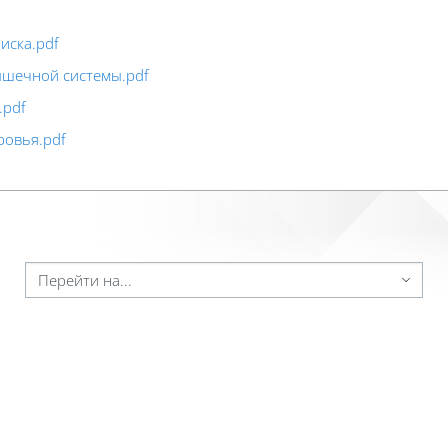
иска.pdf
ышечной системы.pdf
.pdf
ровья.pdf
ейти на...