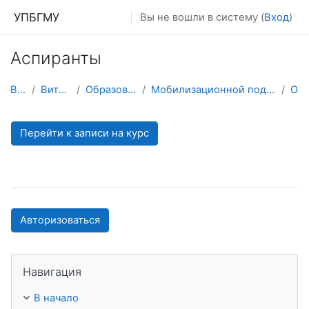
Перейти к основному содержанию
УПБГМУ
Вы не вошли в систему (
Вход
)
Аспиранты
В начало
Витрина курсов 3KL
Образование 2025-2026 уч.год
Мобилизационной подготовки здравоохранения и медицины катастроф
О курсе
Перейти к записи на курс
Авторизоваться
Пропустить Навигация
Навигация
В начало