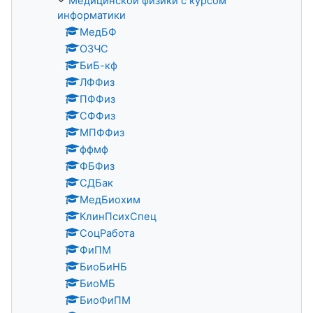
Медицинской физики с курсом
информатики
МедБФ
ОЗЧС
БиБ-кф
ЛФФиз
ПФФиз
СФФиз
МПФФиз
ффмф
ФБФиз
СДБак
МедБиохим
КлинПсихСпец
СоцРабота
ФиПМ
БиоБиНБ
БиоМБ
БиоФиПМ