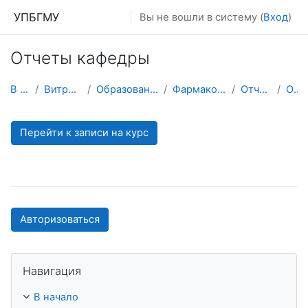
Перейти к основному содержанию
УПБГМУ
Вы не вошли в систему (
Вход
)
Отчеты кафедры
В начало
Витрина курсов 3KL
Образование 2025-2026 уч.год
Фармакогнозии и ботаники
Отчеты кафедры
О курсе
Перейти к записи на курс
Авторизоваться
Пропустить Навигация
Навигация
В начало