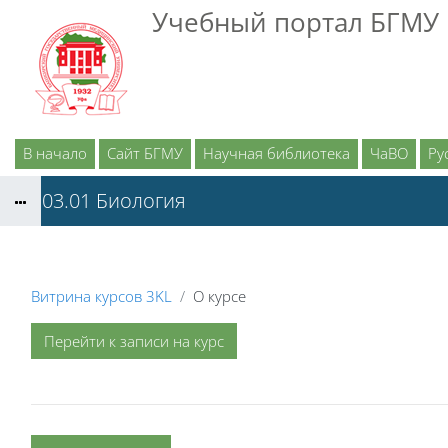
Перейти к основному содержанию
Учебный портал БГМУ
В начало
Сайт БГМУ
Научная библиотека
ЧаВО
Рус
06.03.01 Биология
Витрина курсов 3KL
О курсе
Перейти к записи на курс