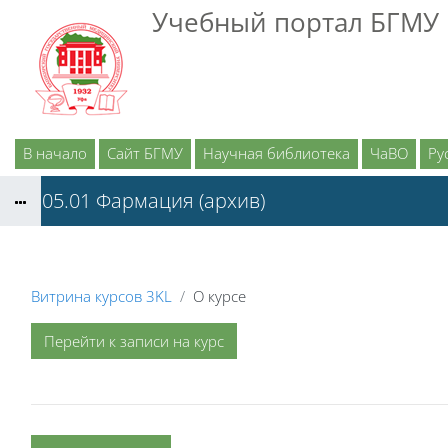
Перейти к основному содержанию
Учебный портал БГМУ
В начало
Сайт БГМУ
Научная библиотека
ЧаВО
Рус
33.05.01 Фармация (архив)
Витрина курсов 3KL
О курсе
Перейти к записи на курс