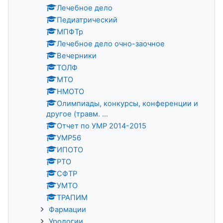
Лечебное делo
Педиатрический
МПФТр
Лечебное делo очно-заочное
Вечерники
ТОЛФ
МТО
НМОТО
Олимпиады, конкурсы, конференции и
другое (травм. ...
Отчет по УМР 2014-2015
УМР56
ИПОТО
РТО
СФТР
УМТО
ТРАПИМ
Фармации
Урологии