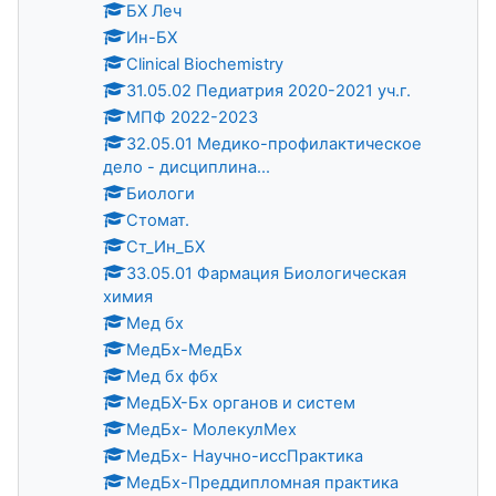
БХ Леч
Ин-БХ
Clinical Biochemistry
31.05.02 Педиатрия 2020-2021 уч.г.
МПФ 2022-2023
32.05.01 Медико-профилактическое
дело - дисциплина...
Биологи
Стомат.
Ст_Ин_БХ
33.05.01 Фармация Биологическая
химия
Мед бх
МедБх-МедБх
Мед бх фбх
МедБХ-Бх органов и систем
МедБх- МолекулМех
МедБх- Научно-иссПрактика
МедБх-Преддипломная практика