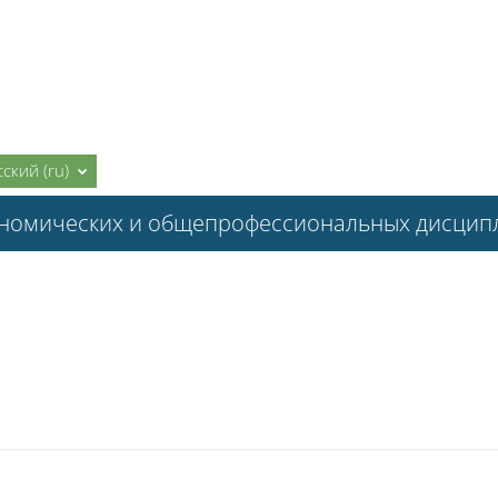
ский ‎(ru)‎
ономических и общепрофессиональных дисцип