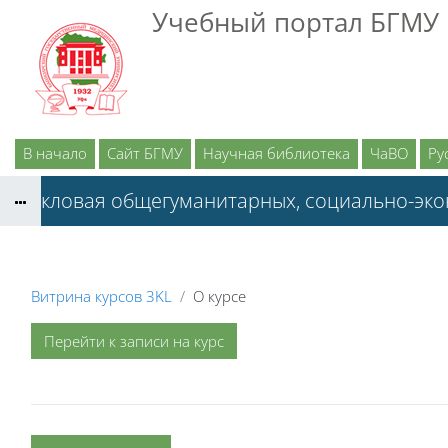
Перейти к основному содержанию
Учебный портал БГМУ
В начало
Сайт БГМУ
Научная библиотека
ЧаВО
Рус
Цикловая общегуманитарных, социально-эк
Витрина курсов 3KL
О курсе
Перейти к записи на курс