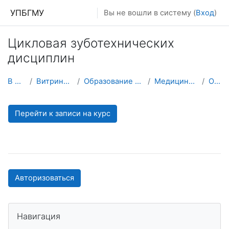
Перейти к основному содержанию
УПБГМУ
Вы не вошли в систему (
Вход
)
Цикловая зуботехнических
дисциплин
В начало
Витрина курсов 3KL
Образование 2025-2026 уч.год
Медицинский колледж
О курсе
Перейти к записи на курс
Авторизоваться
Пропустить Навигация
Навигация