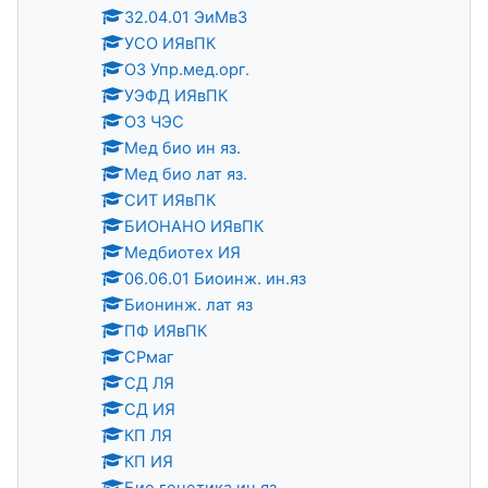
32.04.01 ЭиМвЗ
УСО ИЯвПК
ОЗ Упр.мед.орг.
УЭФД ИЯвПК
ОЗ ЧЭС
Мед био ин яз.
Мед био лат яз.
СИТ ИЯвПК
БИОНАНО ИЯвПК
Медбиотех ИЯ
06.06.01 Биоинж. ин.яз
Бионинж. лат яз
ПФ ИЯвПК
СРмаг
СД ЛЯ
СД ИЯ
КП ЛЯ
КП ИЯ
Био генетика ин яз