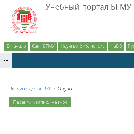
Перейти к основному содержанию
Учебный портал БГМУ
В начало
Сайт БГМУ
Научная библиотека
ЧаВО
Рус
Витрина курсов 3KL
О курсе
Перейти к записи на курс