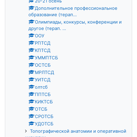
20-21 осень
Дополнительное профессиональное
образование (терап...
Олимпиады, конкурсы, конференции и
другое (терап. ...
ООУ
РПТСД
КПТСД
УММПТСБ
ОСТСБ
МРЛТСД
УИТСД
олтсб
ППТСБ
КИКТСБ
ОТСБ
СРОТСБ
УДОТСБ
Топографической анатомии и оперативной