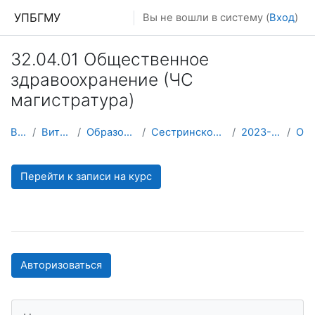
Перейти к основному содержанию
УПБГМУ
Вы не вошли в систему (
Вход
)
32.04.01 Общественное
здравоохранение (ЧС
магистратура)
В начало
Витрина курсов 3KL
Образование 2025-2026 уч.год
Сестринского дела и паллиативной помощи
2023-2024 УЧЕБНЫЙ ГОД
О курсе
Перейти к записи на курс
Авторизоваться
Пропустить Навигация