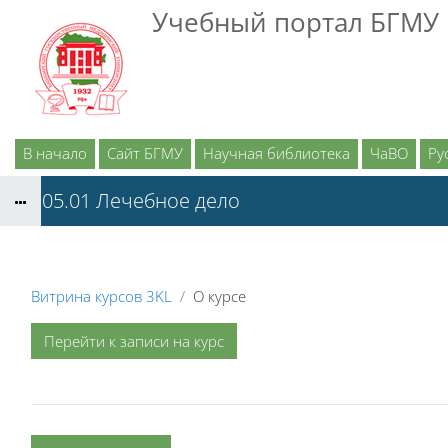
Перейти к основному содержанию
Учебный портал БГМУ
В начало
Сайт БГМУ
Научная библиотека
ЧаВО
Рус
31.05.01 Лечебное дело
Витрина курсов 3KL
О курсе
Перейти к записи на курс