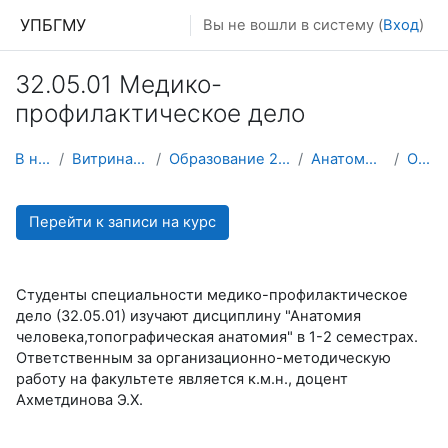
Перейти к основному содержанию
УПБГМУ
Вы не вошли в систему (
Вход
)
32.05.01 Медико-
профилактическое дело
В начало
Витрина курсов 3KL
Образование 2025-2026 уч.год
Анатомии человека
О курсе
Перейти к записи на курс
Студенты специальности медико-профилактическое
дело (32.05.01) изучают дисциплину "Анатомия
человека,топографическая анатомия" в 1-2 семестрах.
Ответственным за организационно-методическую
работу на факультете является к.м.н., доцент
Ахметдинова Э.Х.