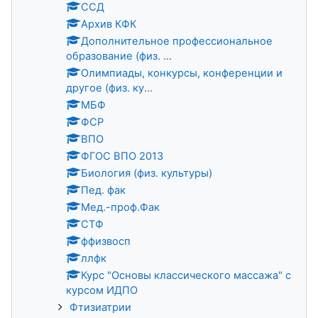
ССД
Архив КФК
Дополнительное профессиональное
образование (физ. ...
Олимпиады, конкурсы, конференции и
другое (физ. ку...
МБФ
ФСР
ВПО
ФГОС ВПО 2013
Биология (физ. культуры)
Пед. фак
Мед.-проф.Фак
СТФ
ффизвосп
ллфк
Курс "Основы классического массажа" с
курсом ИДПО
Фтизиатрии