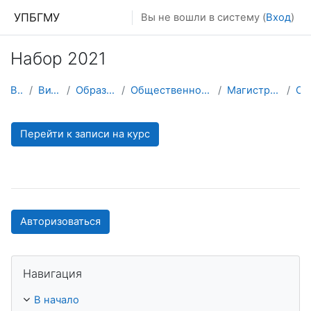
Перейти к основному содержанию
УПБГМУ
Вы не вошли в систему (
Вход
)
Набор 2021
В начало
Витрина курсов 3KL
Образование 2025-2026 уч.год
Общественного здоровья и управления здравоохранением
Магистратура Промышленная фармация
О курс
Перейти к записи на курс
Авторизоваться
Пропустить Навигация
Навигация
В начало