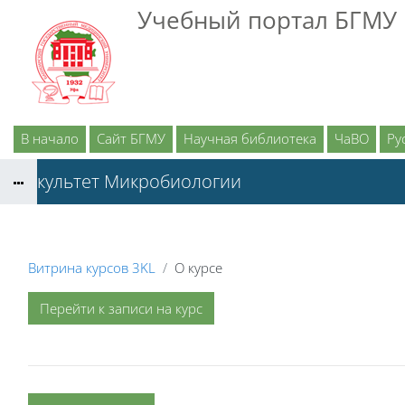
Перейти к основному содержанию
Учебный портал БГМУ
В начало
Сайт БГМУ
Научная библиотека
ЧаВО
Рус
Факультет Микробиологии
Витрина курсов 3KL
О курсе
Перейти к записи на курс