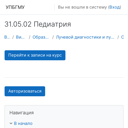
Перейти к основному содержанию
УПБГМУ
Вы не вошли в систему (
Вход
)
31.05.02 Педиатрия
В начало
Витрина курсов 3KL
Образование 2025-2026 уч.год
Лучевой диагностики и лучевой терапии, ядерной медицины и радиотерапии с курсами ИДПО
О курсе
Перейти к записи на курс
Авторизоваться
Пропустить Навигация
Навигация
В начало