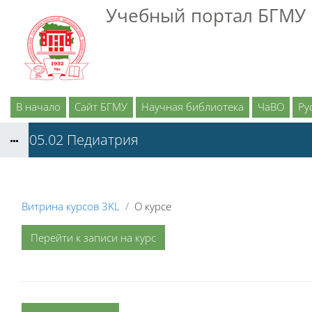
Перейти к основному содержанию
Учебный портал БГМУ
В начало
Сайт БГМУ
Научная библиотека
ЧаВО
Рус
31.05.02 Педиатрия
Витрина курсов 3KL
О курсе
Перейти к записи на курс